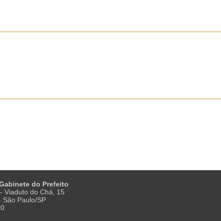
 Gabinete do Prefeito
- Viaduto do Chá, 15
 - São Paulo/SP
20