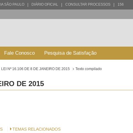
|
|
|
IA SÃO PAULO
DIÁRIO OFICIAL
CONSULTAR PROCESSOS
156
Fale Conosco
Pesquisa de Satisfação
LEI Nº 16.106 DE 8 DE JANEIRO DE 2015
Texto compilado
EIRO DE 2015
S
TEMAS RELACIONADOS