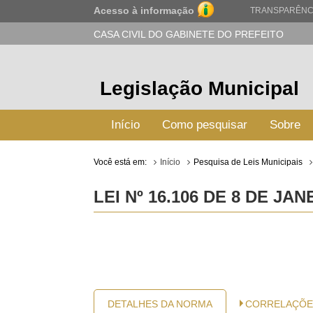
Acesso à informação
TRANSPARÊNC
CASA CIVIL DO GABINETE DO PREFEITO
Legislação Municipal
Início
Como pesquisar
Sobre
Você está em:
Início
Pesquisa de Leis Municipais
LEI Nº 16.106 DE 8 DE JAN
DETALHES DA NORMA
CORRELAÇÕE