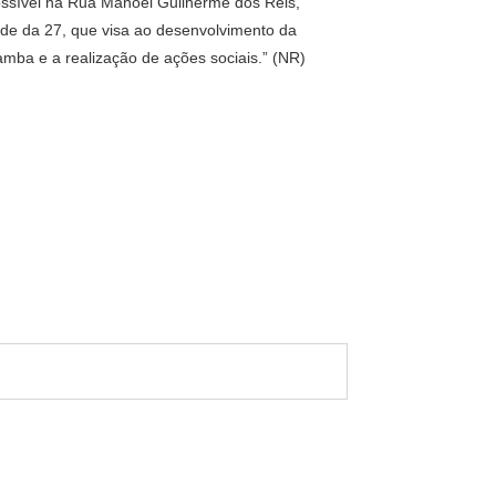
ossível na Rua Manoel Guilherme dos Reis,
ode da 27, que visa ao desenvolvimento da
mba e a realização de ações sociais.” (NR)