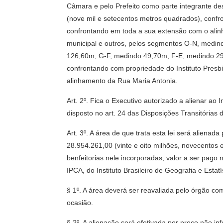
Câmara e pelo Prefeito como parte integrante des
(nove mil e setecentos metros quadrados), confr
confrontando em toda a sua extensão com o ali
municipal e outros, pelos segmentos O-N, medi
126,60m, G-F, medindo 49,70m, F-E, medindo 29,
confrontando com propriedade do Instituto Presb
alinhamento da Rua Maria Antonia.
Art. 2º. Fica o Executivo autorizado a alienar ao 
disposto no art. 24 das Disposições Transitórias
Art. 3º. A área de que trata esta lei será aliena
28.954.261,00 (vinte e oito milhões, novecentos
benfeitorias nele incorporadas, valor a ser pago
IPCA, do Instituto Brasileiro de Geografia e Estatí
§ 1º. A área deverá ser reavaliada pelo órgão co
ocasião.
§ 2º. A alienação será efetivada por preço não i