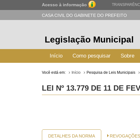
Acesso à informação
TRANSPARÊNC
CASA CIVIL DO GABINETE DO PREFEITO
Legislação Municipal
Início
Como pesquisar
Sobre
Você está em:
Início
Pesquisa de Leis Municipais
LEI Nº 13.779 DE 11 DE F
DETALHES DA NORMA
REVOGAÇÕE