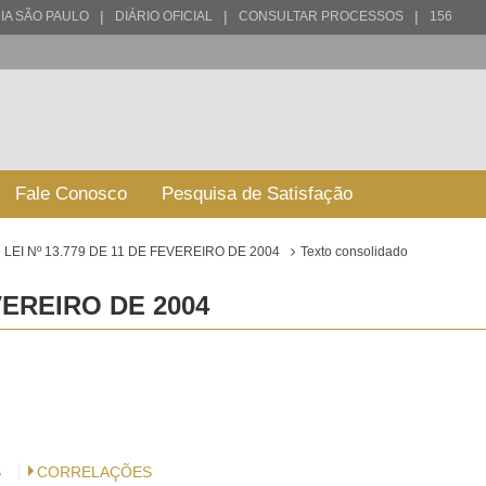
|
|
|
IA SÃO PAULO
DIÁRIO OFICIAL
CONSULTAR PROCESSOS
156
Fale Conosco
Pesquisa de Satisfação
LEI Nº 13.779 DE 11 DE FEVEREIRO DE 2004
Texto consolidado
EVEREIRO DE 2004
S
CORRELAÇÕES