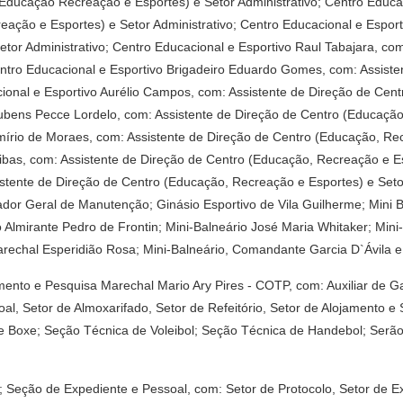
(Educação Recreação e Esportes) e Setor Administrativo; Centro Educa
eação e Esportes) e Setor Administrativo; Centro Educacional e Espor
tor Administrativo; Centro Educacional e Esportivo Raul Tabajara, co
Centro Educacional e Esportivo Brigadeiro Eduardo Gomes, com: Assist
acional e Esportivo Aurélio Campos, com: Assistente de Direção de Ce
Rubens Pecce Lordelo, com: Assistente de Direção de Centro (Educação,
írio de Moraes, com: Assistente de Direção de Centro (Educação, Recr
bas, com: Assistente de Direção de Centro (Educação, Recreação e Esp
tente de Direção de Centro (Educação, Recreação e Esportes) e Setor 
rador Geral de Manutenção; Ginásio Esportivo de Vila Guilherme; Mini B
 Almirante Pedro de Frontin; Mini-Balneário José Maria Whitaker; Mini-
echal Esperidião Rosa; Mini-Balneário, Comandante Garcia D`Ávila e 
mento e Pesquisa Marechal Mario Ary Pires - COTP, com: Auxiliar de G
oal, Setor de Almoxarifado, Setor de Refeitório, Setor de Alojamento e
 Boxe; Seção Técnica de Voleibol; Seção Técnica de Handebol; Serão
ete; Seção de Expediente e Pessoal, com: Setor de Protocolo, Setor de 