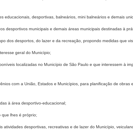
des educacionais, desportivas, balneários, mini balneários e demais uni
ntros desportivos municipais e demais áreas municipais destinadas à prá
mpo dos desportos, do lazer e da recreação, propondo medidas que vi
teresse geral do Município;
sponíveis localizadas no Município de São Paulo e que interessem à i
vênios com a União, Estados e Municípios, para planificação de obras 
gadas à área desportivo-educacional;
 que lhes é próprio;
s atividades desportivas, recreativas e de lazer do Município, veicula