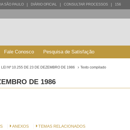
|
|
|
IA SÃO PAULO
DIÁRIO OFICIAL
CONSULTAR PROCESSOS
156
Fale Conosco
Pesquisa de Satisfação
LEI Nº 10.255 DE 23 DE DEZEMBRO DE 1986
Texto compilado
EZEMBRO DE 1986
S
ANEXOS
TEMAS RELACIONADOS