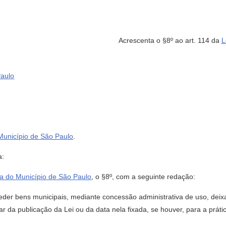
Acrescenta o §8º ao art. 114 da
L
Paulo
Município de São Paulo
.
a:
ca do Município de São Paulo
, o §8º, com a seguinte redação:
 ceder bens municipais, mediante concessão administrativa de uso, deix
ar da publicação da Lei ou da data nela fixada, se houver, para a prátic