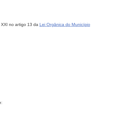
 XXI no artigo 13 da
Lei Orgânica do Município
e: