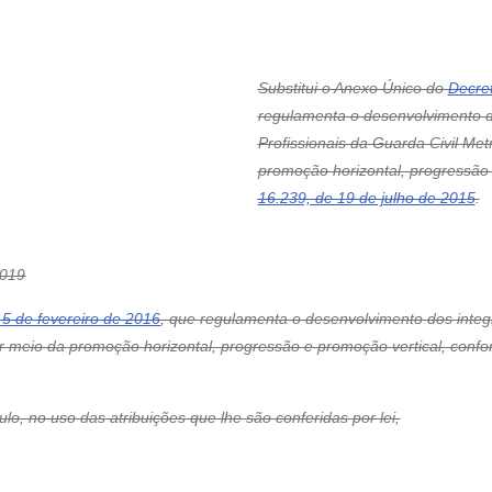
Substitui o Anexo Único do
Decret
regulamenta o desenvolvimento d
Profissionais da Guarda Civil Met
promoção horizontal, progressão 
16.239, de 19 de julho de 2015
.
019
 5 de fevereiro de 2016
, que regulamenta o desenvolvimento dos integ
or meio da promoção horizontal, progressão e promoção vertical, conf
, no uso das atribuições que lhe são conferidas por lei,