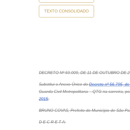
TEXTO CONSOLIDADO
DECRETO Nº 59.009, DE 11 DE OUTUBRO DE 2
Substitui o Anexo Único do
Decreto nº 56.795, de
Guarda Civil Metropolitana – QTG na carreira, p
2015
.
BRUNO COVAS, Prefeito do Município de São Paulo
D E C R E T A: