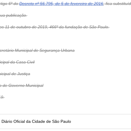
rtigo 6º do
Decreto nº 56.795, de 5 de fevereiro de 2016
, fica substitu
sua publicação.
1 de outubro de 2019, 466º da fundação de São Paulo.
tário Municipal de Segurança Urbana
pal da Casa Civil
ipal de Justiça
de Governo Municipal
19.
no Diário Oficial da Cidade de São Paulo