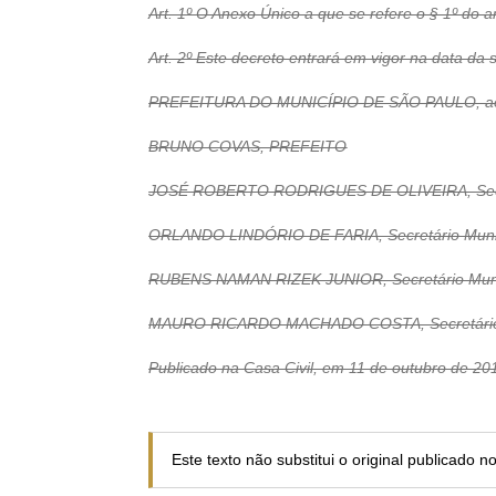
Art. 1º O Anexo Único a que se refere o § 1º do a
Art. 2º Este decreto entrará em vigor na data da 
PREFEITURA DO MUNICÍPIO DE SÃO PAULO, aos 1
BRUNO COVAS, PREFEITO
JOSÉ ROBERTO RODRIGUES DE OLIVEIRA, Secre
ORLANDO LINDÓRIO DE FARIA, Secretário Munici
RUBENS NAMAN RIZEK JUNIOR, Secretário Munic
MAURO RICARDO MACHADO COSTA, Secretário 
Publicado na Casa Civil, em 11 de outubro de 20
Este texto não substitui o original publicado 