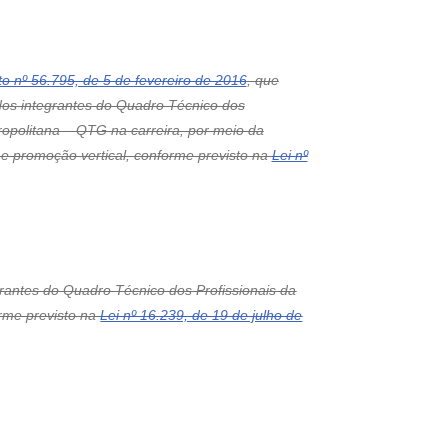
o nº 56.795, de 5 de fevereiro de 2016
, que
os integrantes do Quadro Técnico dos
ropolitana – QTG na carreira, por meio da
e promoção vertical, conforme previsto na
Lei nº
rantes do Quadro Técnico dos Profissionais da
orme previsto na
Lei nº 16.239, de 19 de julho de