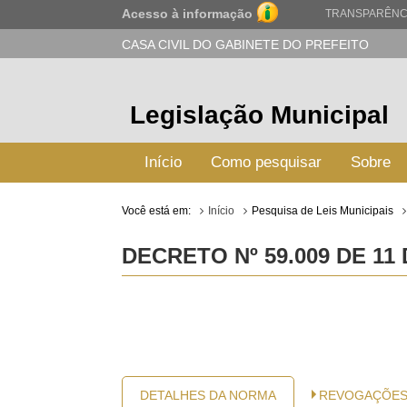
Acesso à informação
TRANSPARÊNC
CASA CIVIL DO GABINETE DO PREFEITO
Legislação Municipal
Início
Como pesquisar
Sobre
Você está em:
Início
Pesquisa de Leis Municipais
DECRETO Nº 59.009 DE 11
DETALHES DA NORMA
REVOGAÇÕE