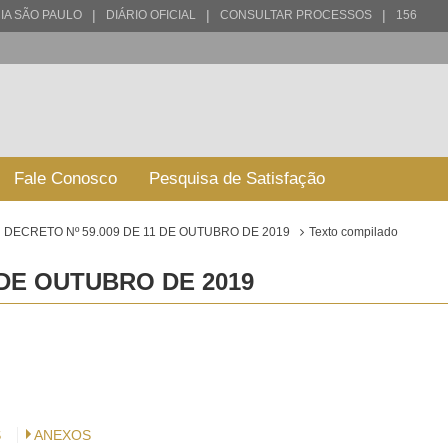
|
|
|
IA SÃO PAULO
DIÁRIO OFICIAL
CONSULTAR PROCESSOS
156
Fale Conosco
Pesquisa de Satisfação
DECRETO Nº 59.009 DE 11 DE OUTUBRO DE 2019
Texto compilado
 DE OUTUBRO DE 2019
S
ANEXOS