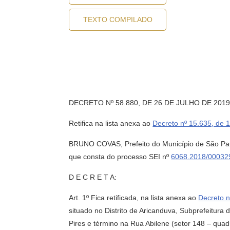
TEXTO COMPILADO
DECRETO Nº 58.880, DE 26 DE JULHO DE 201
Retifica na lista anexa ao
Decreto nº 15.635, de 
BRUNO COVAS, Prefeito do Município de São Paulo
que consta do processo SEI nº
6068.2018/00032
D E C R E T A:
Art. 1º Fica retificada, na lista anexa ao
Decreto n
situado no Distrito de Aricanduva, Subprefeitur
Pires e término na Rua Abilene (setor 148 – quad