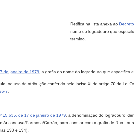
Retifica na lista anexa ao
Decreto
nome do logradouro que especifica
término.
9
17 de janeiro de 1979
, a grafia do nome do logradouro que especifica e 
, no uso da atribuição conferida pelo inciso XI do artigo 70 da Lei O
96-7
,
º 15.635, de 17 de janeiro de 1979
, a denominação do logradouro ide
a de Aricanduva/Formosa/Carrão, para constar com a grafia de Rua Laur
ras 193 e 194).