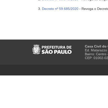
Decreto nº 59.685/2020
- Revoga o Decret
Casa Civil do
Ed. Matarazzo 
Bairro: Centro
CEP: 01002-0