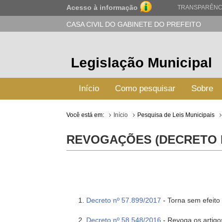
Acesso à informação
TRANSPARÊNC
CASA CIVIL DO GABINETE DO PREFEITO
Legislação Municipal
Início
Como pesquisar
Sobre
Você está em:
Início
Pesquisa de Leis Municipais
REVOGAÇÕES (DECRETO Nº
Decreto nº 57.899/2017
- Torna sem efeito a
Decreto nº 58.548/2016
- Revoga os artigo