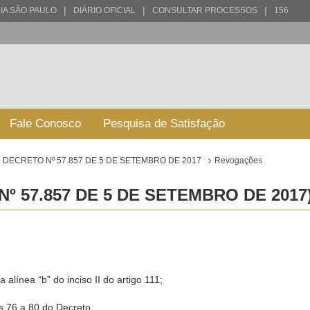
|
|
|
IA SÃO PAULO
DIÁRIO OFICIAL
CONSULTAR PROCESSOS
156
Fale Conosco
Pesquisa de Satisfação
DECRETO Nº 57.857 DE 5 DE SETEMBRO DE 2017
Revogações
 57.857 DE 5 DE SETEMBRO DE 2017
 alínea “b” do inciso II do artigo 111;
s 76 a 80 do Decreto.