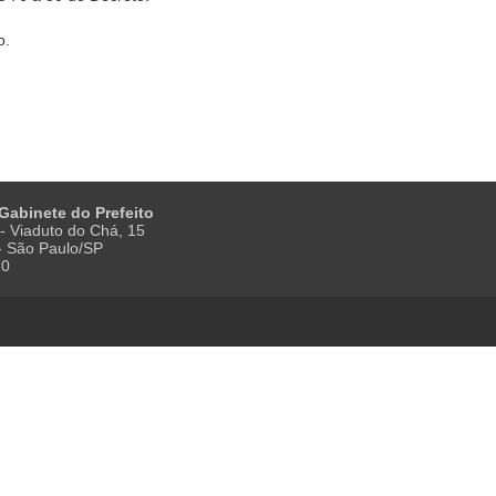
o.
 Gabinete do Prefeito
- Viaduto do Chá, 15
 - São Paulo/SP
20