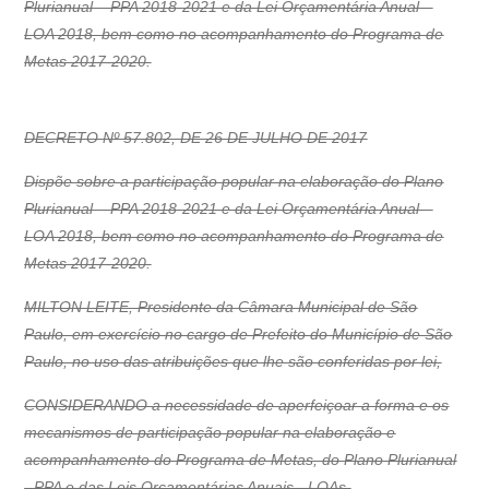
Plurianual – PPA 2018-2021 e da Lei Orçamentária Anual –
LOA 2018, bem como no acompanhamento do Programa de
Metas 2017-2020.
DECRETO Nº 57.802, DE 26 DE JULHO DE 2017
Dispõe sobre a participação popular na elaboração do Plano
Plurianual – PPA 2018-2021 e da Lei Orçamentária Anual –
LOA 2018, bem como no acompanhamento do Programa de
Metas 2017-2020.
MILTON LEITE, Presidente da Câmara Municipal de São
Paulo, em exercício no cargo de Prefeito do Município de São
Paulo, no uso das atribuições que lhe são conferidas por lei,
CONSIDERANDO a necessidade de aperfeiçoar a forma e os
mecanismos de participação popular na elaboração e
acompanhamento do Programa de Metas, do Plano Plurianual
- PPA e das Leis Orçamentárias Anuais - LOAs,