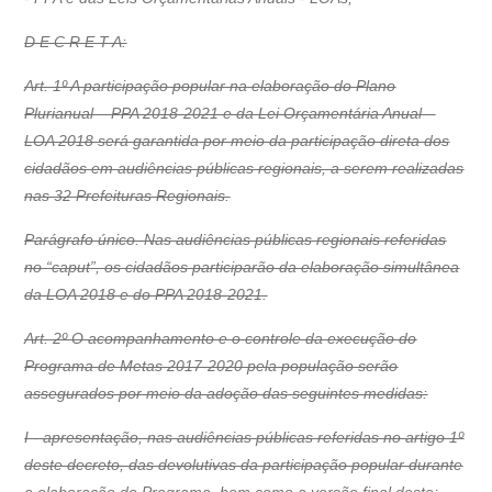
D E C R E T A:
Art. 1º A participação popular na elaboração do Plano
Plurianual – PPA 2018-2021 e da Lei Orçamentária Anual –
LOA 2018 será garantida por meio da participação direta dos
cidadãos em audiências públicas regionais, a serem realizadas
nas 32 Prefeituras Regionais.
Parágrafo único. Nas audiências públicas regionais referidas
no “caput”, os cidadãos participarão da elaboração simultânea
da LOA 2018 e do PPA 2018-2021.
Art. 2º O acompanhamento e o controle da execução do
Programa de Metas 2017-2020 pela população serão
assegurados por meio da adoção das seguintes medidas:
I - apresentação, nas audiências públicas referidas no artigo 1º
deste decreto, das devolutivas da participação popular durante