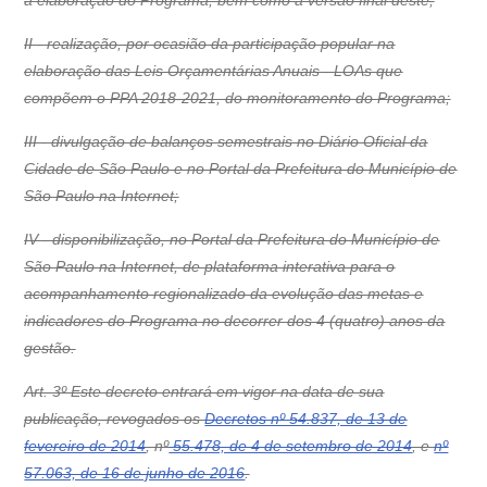
a elaboração do Programa, bem como a versão final deste;
II - realização, por ocasião da participação popular na
elaboração das Leis Orçamentárias Anuais - LOAs que
compõem o PPA 2018-2021, do monitoramento do Programa;
III - divulgação de balanços semestrais no Diário Oficial da
Cidade de São Paulo e no Portal da Prefeitura do Município de
São Paulo na Internet;
IV - disponibilização, no Portal da Prefeitura do Município de
São Paulo na Internet, de plataforma interativa para o
acompanhamento regionalizado da evolução das metas e
indicadores do Programa no decorrer dos 4 (quatro) anos da
gestão.
Art. 3º Este decreto entrará em vigor na data de sua
publicação, revogados os
Decretos nº 54.837, de 13 de
fevereiro de 2014
, nº
55.478, de 4 de setembro de 2014
, e
nº
57.063, de 16 de junho de 2016
.