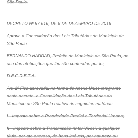
São Paulo.
DECRETO Nº 57.516, DE 8 DE DEZEMBRO DE 2016
Aprova a Consolidação das Leis Tributárias do Município de
São Paulo.
FERNANDO HADDAD, Prefeito do Município de São Paulo, no
uso das atribuições que lhe são conferidas por lei,
D E C R E T A:
Art. 1º Fica aprovada, na forma do Anexo Único integrante
deste decreto, a Consolidação das Leis Tributárias do
Município de São Paulo relativa às seguintes matérias:
I - Imposto sobre a Propriedade Predial e Territorial Urbana;
II - Imposto sobre a Transmissão “Inter Vivos”, a qualquer
título, por ato oneroso, de bens imóveis, por natureza ou