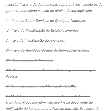
acessão física, e de direitos reais sobre imóveis, exceto os de
garantia, bem como cessão de direitos à sua aquisição;
III - Imposto Sobre Serviços de Qualquer Natureza;
IV - Taxa de Fiscalização de Estabelecimentos;
V - Taxa de Fiscalização de Anúncios;
VI - Taxa de Resíduos Sólidos de Serviços de Saúde;
VII - Contribuição de Melhoria;
VIII - Contribuição para Custeio do Serviço de Iluminação
Pública;
IX - Cadastro Informativo Municipal – CADIN;
X - Medidas de Fiscalização, Formalização do Crédito
Tributário, Processo Administrativo Fiscal decorrente de
Notificação de Lançamento e Auto de Infração, Processo de