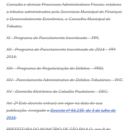
Consulta e demais Processos Administrativos Fiscais, relativos
a tributos administrados pela Secretaria Municipal de Finanças
e Desenvolvimento Econômico, e Conselho Municipal de
Tributos;
XI - Programa de Parcelamento Incentivado – PPI;
XII - Programa de Parcelamento Incentivado de 2014 – PPI
2014;
XIII – Programa de Regularização de Débitos – PRD;
XIV - Parcelamento Administrativo de Débitos Tributários – PAT;
XV - Domicílio Eletrônico do Cidadão Paulistano – DEC.
Art. 2º Este decreto entrará em vigor na data de sua
publicação, revogado o
Decreto nº 56.235, de 3 de julho de
2015
.
PREFEITURA DO MUNICÍPIO DE SÃO PAULO, aos 8 de