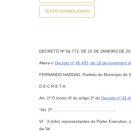
TEXTO CONSOLIDADO
DECRETO Nº 56.772, DE 15 DE JANEIRO DE 20
Altera o
Decreto nº 45.493, de 18 de novembro 
FERNANDO HADDAD, Prefeito do Município de São 
D E C R E T A:
Art. 1º O inciso VI do artigo 2º do
Decreto nº 45.
“Art. 2º ......................................................
VI - 3 (três) representantes do Poder Executivo,
da Sé.