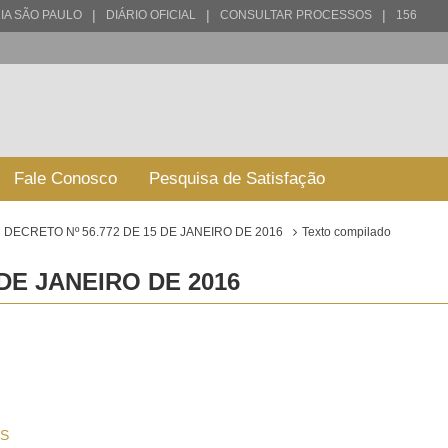
|
|
|
IA SÃO PAULO
DIÁRIO OFICIAL
CONSULTAR PROCESSOS
156
Fale Conosco
Pesquisa de Satisfação
DECRETO Nº 56.772 DE 15 DE JANEIRO DE 2016
Texto compilado
 DE JANEIRO DE 2016
S