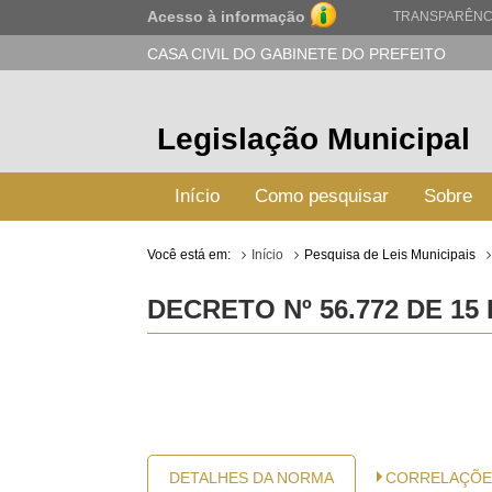
Acesso à informação
TRANSPARÊNC
CASA CIVIL DO GABINETE DO PREFEITO
Legislação Municipal
Início
Como pesquisar
Sobre
Você está em:
Início
Pesquisa de Leis Municipais
DECRETO Nº 56.772 DE 15
DETALHES DA NORMA
CORRELAÇÕE