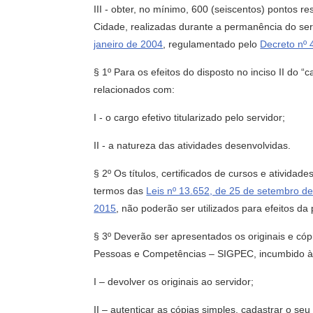
III - obter, no mínimo, 600 (seiscentos) pontos 
Cidade, realizadas durante a permanência do ser
janeiro de 2004
, regulamentado pelo
Decreto nº 
§ 1º Para os efeitos do disposto no inciso II do “
relacionados com:
I - o cargo efetivo titularizado pelo servidor;
II - a natureza das atividades desenvolvidas.
§ 2º Os títulos, certificados de cursos e ativid
termos das
Leis nº 13.652, de 25 de setembro d
2015
, não poderão ser utilizados para efeitos d
§ 3º Deverão ser apresentados os originais e cóp
Pessoas e Competências – SIGPEC, incumbido à
I – devolver os originais ao servidor;
II – autenticar as cópias simples, cadastrar o 