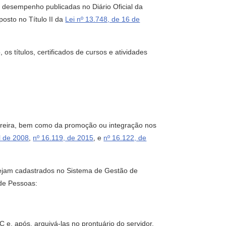
de desempenho publicadas no Diário Oficial da
osto no Título II da
Lei nº 13.748, de 16 de
 os títulos, certificados de cursos e atividades
carreira, bem como da promoção ou integração nos
il de 2008
,
nº 16.119, de 2015
, e
nº 16.122, de
estejam cadastrados no Sistema de Gestão de
de Pessoas:
e, após, arquivá-las no prontuário do servidor.