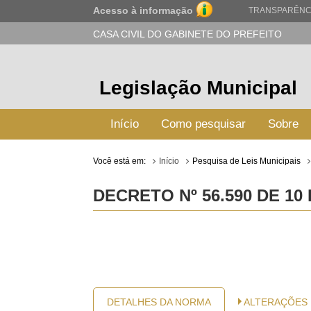
Acesso à informação
TRANSPARÊNC
CASA CIVIL DO GABINETE DO PREFEITO
Legislação Municipal
Início
Como pesquisar
Sobre
Você está em:
Início
Pesquisa de Leis Municipais
DECRETO Nº 56.590 DE 1
DETALHES DA NORMA
ALTERAÇÕES