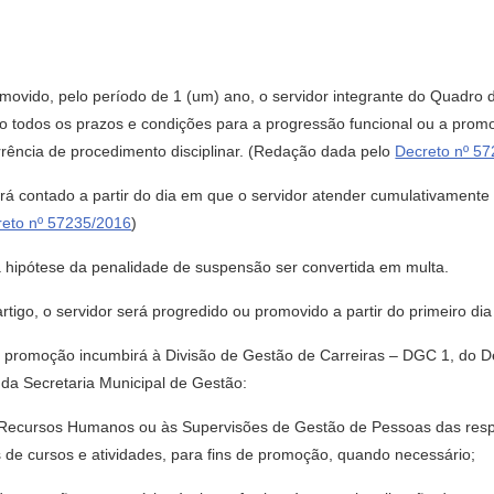
omovido, pelo período de 1 (um) ano, o servidor integrante do Quadro d
todos os prazos e condições para a progressão funcional ou a promoç
rência de procedimento disciplinar. (Redação dada pelo
Decreto nº 5
será contado a partir do dia em que o servidor atender cumulativament
reto nº 57235/2016
)
 na hipótese da penalidade de suspensão ser convertida em multa.
artigo, o servidor será progredido ou promovido a partir do primeiro di
e a promoção incumbirá à Divisão de Gestão de Carreiras – DGC 1, do
a Secretaria Municipal de Gestão:
de Recursos Humanos ou às Supervisões de Gestão de Pessoas das resp
os de cursos e atividades, para fins de promoção, quando necessário;