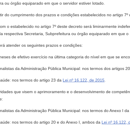
ra ou órgão equiparado em que o servidor estiver lotado.
rtir do cumprimento dos prazos e condições estabelecidos no artigo 7º 
m o estabelecido no artigo 7º deste decreto será liminarmente indefe
espectiva Secretaria, Subprefeitura ou órgão equiparado em que o se
erá atender os seguintes prazos e condições:
meses de efetivo exercício na última categoria do nível em que se enco
nalistas da Administração Pública Municipal: nos termos dos artigos 2
Saúde: nos termos do artigo 23 da
Lei nº 16.122, de 2015
.
 atividades que visem o aprimoramento e o desenvolvimento de competênci
e:
nalistas da Administração Pública Municipal: nos termos do Anexo I d
Saúde: nos termos do artigo 20 e do Anexo I, ambos da
Lei nº 16.122,