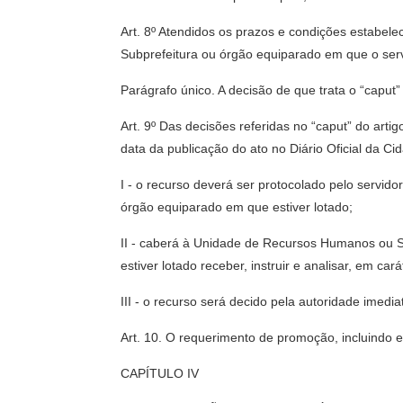
Art. 8º Atendidos os prazos e condições estabele
Subprefeitura ou órgão equiparado em que o servi
Parágrafo único. A decisão de que trata o “caput”
Art. 9º Das decisões referidas no “caput” do artig
data da publicação do ato no Diário Oficial da C
I - o recurso deverá ser protocolado pelo servi
órgão equiparado em que estiver lotado;
II - caberá à Unidade de Recursos Humanos ou S
estiver lotado receber, instruir e analisar, em cará
III - o recurso será decido pela autoridade imedi
Art. 10. O requerimento de promoção, incluindo e
CAPÍTULO IV