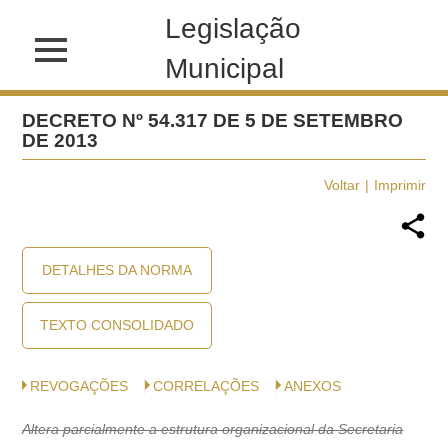
Legislação
Municipal
DECRETO Nº 54.317 DE 5 DE SETEMBRO
DE 2013
Voltar
Imprimir
DETALHES DA NORMA
TEXTO CONSOLIDADO
REVOGAÇÕES
CORRELAÇÕES
ANEXOS
Altera parcialmente a estrutura organizacional da Secretaria