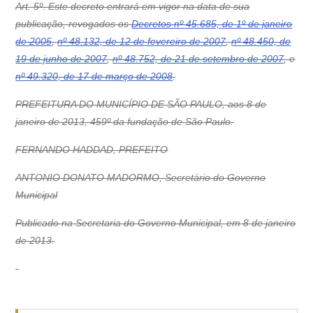
Art. 5º. Este decreto entrará em vigor na data de sua
publicação, revogados os
Decretos nº 45.685, de 1º de janeiro
de 2005
,
nº 48.132, de 12 de fevereiro de 2007
,
nº 48.450, de
19 de junho de 2007
,
nº 48.752, de 21 de setembro de 2007
, e
nº 49.320, de 17 de março de 2008
.
PREFEITURA DO MUNICÍPIO DE SÃO PAULO, aos 8 de
janeiro de 2013, 459º da fundação de São Paulo.
FERNANDO HADDAD, PREFEITO
ANTONIO DONATO MADORMO, Secretário do Governo
Municipal
Publicado na Secretaria do Governo Municipal, em 8 de janeiro
de 2013.