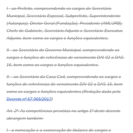
I - ao Prefeito, compreendendo os cargos de Secretário
Municipal, Secretário Especial, Subprefeito, Superintendente
(Autarquia), Diretor Geral (Fundação), Presidente (AMLURB),
Chefe de Gabinete, Secretário Adjunto e Secretário-Executivo
Adjunto, bem como os cargos e funções equivalentes;
II - ao Secretário do Governo Municipal, compreendendo os
cargos e funções de referências de vencimento DAI-02 a DAS-
16, bem como os cargos e funções equivalentes.
II – ao Secretário da Casa Civil, compreendendo os cargos e
funções de referências de vencimento DAI-02 a DAS-16, bem
como os cargos e funções equivalentes.(Redação dada pelo
Decreto nº 57.965/2017
)
Art. 2º. As competências previstas no artigo 1º deste decreto
abrangem também:
I - a nomeação e a exoneração de titulares de cargos e