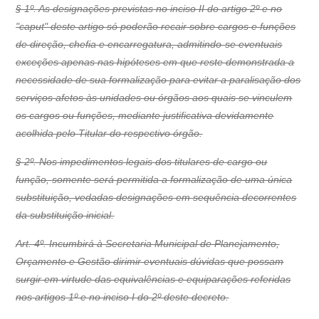
§ 1º. As designações previstas no inciso II do artigo 2º e no
"caput" deste artigo só poderão recair sobre cargos e funções
de direção, chefia e encarregatura, admitindo-se eventuais
exceções apenas nas hipóteses em que reste demonstrada a
necessidade de sua formalização para evitar a paralisação dos
serviços afetos às unidades ou órgãos aos quais se vinculem
os cargos ou funções, mediante justificativa devidamente
acolhida pelo Titular do respectivo órgão.
§ 2º. Nos impedimentos legais dos titulares de cargo ou
função, somente será permitida a formalização de uma única
substituição, vedadas designações em sequência decorrentes
da substituição inicial.
Art. 4º. Incumbirá à Secretaria Municipal de Planejamento,
Orçamento e Gestão dirimir eventuais dúvidas que possam
surgir em virtude das equivalências e equiparações referidas
nos artigos 1º e no inciso I do 2º deste decreto.