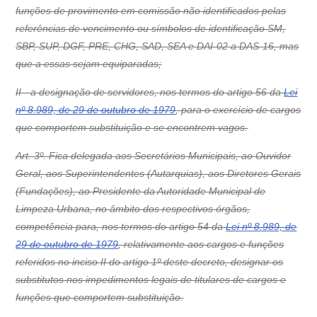
funções de provimento em comissão não identificados pelas
referências de vencimento ou símbolos de identificação SM,
SBP, SUP, DGF, PRE, CHG, SAD, SEA e DAI-02 a DAS-16, mas
que a essas sejam equiparadas;
II - a designação de servidores, nos termos do artigo 56 da
Lei
nº 8.989, de 29 de outubro de 1979
, para o exercício de cargos
que comportem substituição e se encontrem vagos.
Art. 3º. Fica delegada aos Secretários Municipais, ao Ouvidor
Geral, aos Superintendentes (Autarquias), aos Diretores Gerais
(Fundações), ao Presidente da Autoridade Municipal de
Limpeza Urbana, no âmbito dos respectivos órgãos,
competência para, nos termos do artigo 54 da
Lei nº 8.989, de
29 de outubro de 1979
, relativamente aos cargos e funções
referidos no inciso II do artigo 1º deste decreto, designar os
substitutos nos impedimentos legais de titulares de cargos e
funções que comportem substituição.