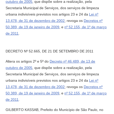
outubro de 2005
, que dispõe sobre a realização, pela
Secretaria Municipal de Serviços, dos serviços de limpeza
urbana indivisíveis previstos nos artigos 23 e 24 da
Lei nº
13.478, de 31 de dezembro de 2002
; revoga os
Decretos nº
50.389, de 19 de janeiro de 2009
, e
nº 52.155, de 1º de março
de 2011
.
DECRETO Nº 52.665, DE 21 DE SETEMBRO DE 2011
Altera os artigos 2º e 5º do
Decreto nº 46.489, de 13 de
outubro de 2005
, que dispõe sobre a realização, pela
Secretaria Municipal de Serviços, dos serviços de limpeza
urbana indivisíveis previstos nos artigos 23 e 24 da
Lei nº
13.478, de 31 de dezembro de 2002
; revoga os
Decretos nº
50.389, de 19 de janeiro de 2009
, e
nº 52.155, de 1º de março
de 2011
.
GILBERTO KASSAB, Prefeito do Município de São Paulo, no