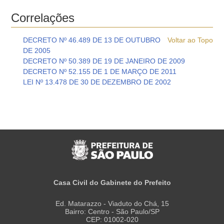
Correlações
DECRETO Nº 46.489 DE 13 DE OUTUBRO
Voltar ao Topo
DE 2005
DECRETO Nº 50.389 DE 19 DE JANEIRO DE 2009
DECRETO Nº 52.155 DE 1 DE MARÇO DE 2011
LEI Nº 13.478 DE 30 DE DEZEMBRO DE 2002
Casa Civil do Gabinete do Prefeito
Ed. Matarazzo - Viaduto do Chá, 15
Bairro: Centro - São Paulo/SP
CEP: 01002-020