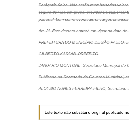
Parágrafo único. Não serão reembolsados valores 
seguro de vida em grupo, previdência suplementa
patronal, bem como eventuais encargos financeir
Art. 2º. Este decreto entrará em vigor na data de
PREFEITURA DO MUNICÍPIO DE SÃO PAULO, aos 1
GILBERTO KASSAB, PREFEITO
JANUARIO MONTONE, Secretário Municipal de 
Publicado na Secretaria do Governo Municipal, 
ALOYSIO NUNES FERREIRA FILHO, Secretário d
Este texto não substitui o original publicado 