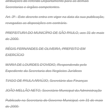
atribuições do referido Departamento para as demais
Secretarias e órgãos competentes.
Art. 3º - Este decreto entra em vigor na data da sua publicação,
revogadas as disposições em contrário.
PREFEITURA DO MUNICÍPIO DE SÃO PAULO, aos 31 de maio
de 2000.
RÉGIS FERNANDES DE OLIVEIRA, PREFEITO EM
EXERCÍCIO
MARIA DE LOURDES D'OVIDIO, Respondendo pelo
Expediente da Secretaria dos Negócios Jurídicos
TIAGO DE PAULA ARAÚJO, Secretário das Finanças
JOÃO MELLÃO NETO, Secretário Municipal da Administração
Publicado na Secretaria do Governo Municipal, em 31 de maio
de 2000.