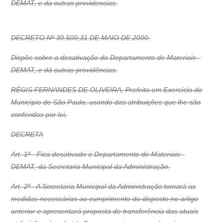
DEMAT, e da outras providencias.
DECRETO Nº 39.509,31 DE MAIO DE 2000.
Dispõe sobre a desativação do Departamento de Materiais -
DEMAT, e dá outras providências.
RÉGIS FERNANDES DE OLIVEIRA, Prefeito em Exercício do
Município de São Paulo, usando das atribuições que lhe são
conferidas por lei,
DECRETA
Art. 1º - Fica desativado o Departamento de Materiais -
DEMAT, da Secretaria Municipal da Administração.
Art. 2º - A Secretaria Municipal da Administração tomará as
medidas necessárias ao cumprimento do disposto no artigo
anterior e apresentará proposta de transferência das atuais