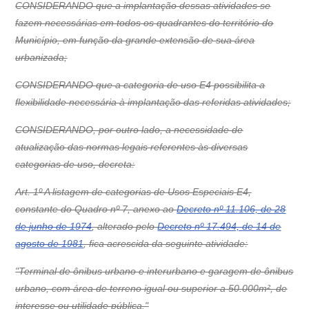
CONSIDERANDO que a implantação dessas atividades se
fazem necessárias em todos os quadrantes do território do
Município, em função da grande extensão de sua área
urbanizada;
CONSIDERANDO que a categoria de uso E4 possibilita a
flexibilidade necessária à implantação das referidas atividades;
CONSIDERANDO, por outro lado, a necessidade de
atualização das normas legais referentes às diversas
categorias de uso, decreta:
Art. 1º A listagem de categorias de Usos Especiais E4,
constante do Quadro nº 7, anexo ao
Decreto nº 11.106, de 28
de junho de 1974
, alterado pelo
Decreto nº 17.494, de 14 de
agosto de 1981
, fica acrescida da seguinte atividade:
"Terminal de ônibus urbano e interurbano e garagem de ônibus
urbano, com área de terreno igual ou superior a 50.000m², de
interesse ou utilidade pública."