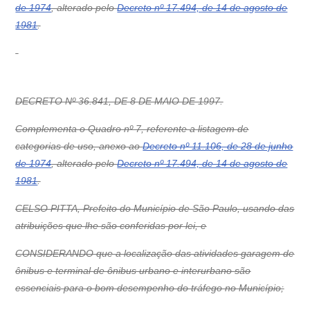
de 1974
, alterado pelo
Decreto nº 17.494, de 14 de agosto de
1981
.
DECRETO Nº 36.841, DE 8 DE MAIO DE 1997.
Complementa o Quadro nº 7, referente a listagem de
categorias de uso, anexo ao
Decreto nº 11.106, de 28 de junho
de 1974
, alterado pelo
Decreto nº 17.494, de 14 de agosto de
1981
.
CELSO PITTA, Prefeito do Município de São Paulo, usando das
atribuições que lhe são conferidas por lei, e
CONSIDERANDO que a localização das atividades garagem de
ônibus e terminal de ônibus urbano e interurbano são
essenciais para o bom desempenho do tráfego no Município;