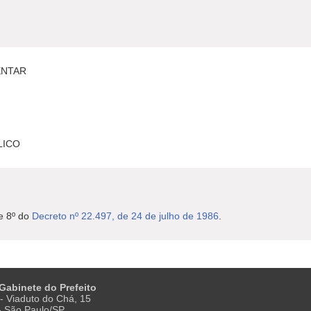
ENTAR
LICO
 e 8º do
Decreto nº 22.497, de 24 de julho de 1986
.
 Gabinete do Prefeito
- Viaduto do Chá, 15
 - São Paulo/SP