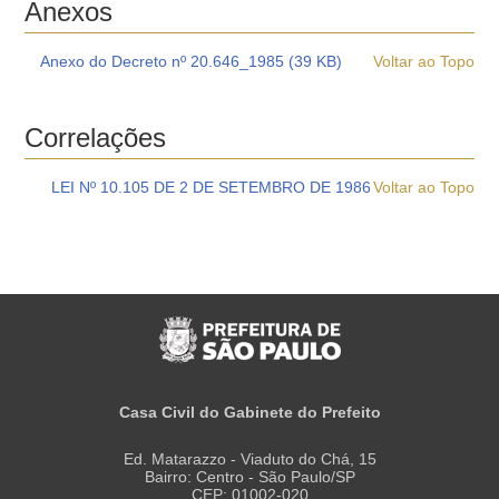
Anexos
Anexo do Decreto nº 20.646_1985 (39 KB)
Voltar ao Topo
Correlações
LEI Nº 10.105 DE 2 DE SETEMBRO DE 1986
Voltar ao Topo
Casa Civil do Gabinete do Prefeito
Ed. Matarazzo - Viaduto do Chá, 15
Bairro: Centro - São Paulo/SP
CEP: 01002-020