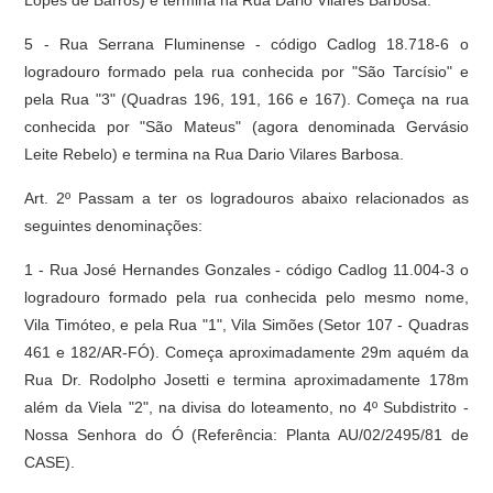
Lopes de Barros) e termina na Rua Dario Vilares Barbosa.
5 - Rua Serrana Fluminense - código Cadlog 18.718-6 o
logradouro formado pela rua conhecida por "São Tarcísio" e
pela Rua "3" (Quadras 196, 191, 166 e 167). Começa na rua
conhecida por "São Mateus" (agora denominada Gervásio
Leite Rebelo) e termina na Rua Dario Vilares Barbosa.
Art. 2º Passam a ter os logradouros abaixo relacionados as
seguintes denominações:
1 - Rua José Hernandes Gonzales - código Cadlog 11.004-3 o
logradouro formado pela rua conhecida pelo mesmo nome,
Vila Timóteo, e pela Rua "1", Vila Simões (Setor 107 - Quadras
461 e 182/AR-FÓ). Começa aproximadamente 29m aquém da
Rua Dr. Rodolpho Josetti e termina aproximadamente 178m
além da Viela "2", na divisa do loteamento, no 4º Subdistrito -
Nossa Senhora do Ó (Referência: Planta AU/02/2495/81 de
CASE).