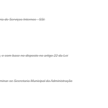
a de Serviços Internos - SSI.
, e com base no disposto no artigo 22 da Lei
minar-se Secretaria Municipal da Administração