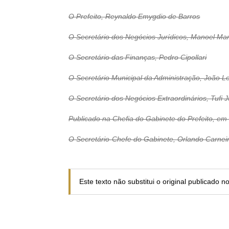
O Prefeito, Reynaldo Emygdio de Barros
O Secretário dos Negócios Jurídicos, Manoel Mar
O Secretário das Finanças, Pedro Cipollari
O Secretário Municipal da Admi­nistração, João 
O Secretário dos Negócios Extraordiná­rios, Tufi 
Publicado na Chefia do Gabinete do Prefeito, em 
O Secretário-Chefe do Gabinete, Orlando Carneir
Este texto não substitui o original publicado 