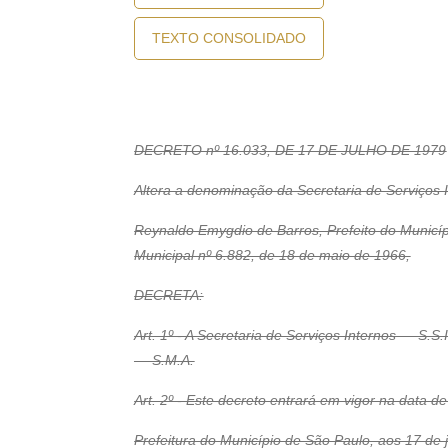
TEXTO CONSOLIDADO
DECRETO nº 16.033, DE 17 DE JULHO DE 1979
Altera a denominação da Secretaria de Serviços In
Reynaldo Emygdio de Barros, Prefeito do Municípi
Municipal nº 6.882, de 18 de maio de 1966,
DECRETA:
Art. 1º - A Secretaria de Serviços Internos — S.S.
— S.M.A.
Art. 2º - Este decreto entrará em vigor na data 
Prefeitura do Município de São Paulo, aos 17 de