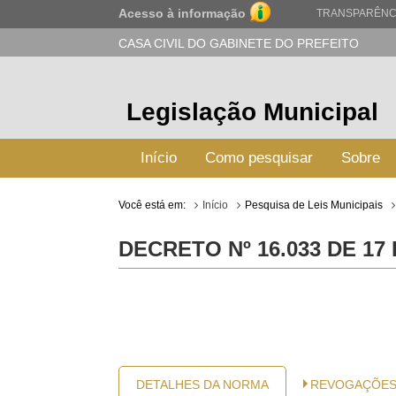
Acesso à informação
TRANSPARÊNC
CASA CIVIL DO GABINETE DO PREFEITO
Legislação Municipal
Início
Como pesquisar
Sobre
Você está em:
Início
Pesquisa de Leis Municipais
DECRETO Nº 16.033 DE 17
DETALHES DA NORMA
REVOGAÇÕE