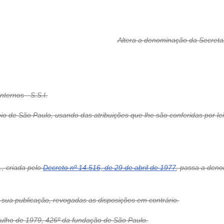
Altera a denominação da Secretari
ternos - S.S.I.
o de São Paulo, usando das atribuições que lhe são conferidas por lei
I., criada pelo
Decreto nº 14.516, de 29 de abril de 1977
, passa a deno
de sua publicação, revogadas as disposições em contrário.
 julho de 1979, 426º da fundação de São Paulo.