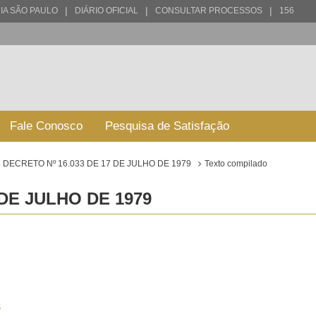
|
|
|
IA SÃO PAULO
DIÁRIO OFICIAL
CONSULTAR PROCESSOS
156
Fale Conosco
Pesquisa de Satisfação
DECRETO Nº 16.033 DE 17 DE JULHO DE 1979
Texto compilado
 DE JULHO DE 1979
S