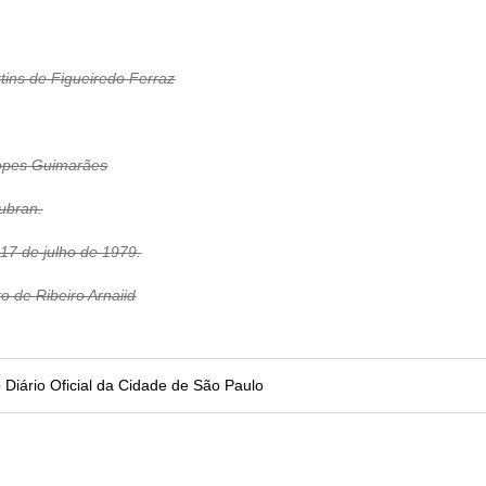
tins de Figueiredo Ferraz
Lopes Guimarães
Jubran.
17 de julho de 1979.
o de Ribeiro Arnaiid
no Diário Oficial da Cidade de São Paulo