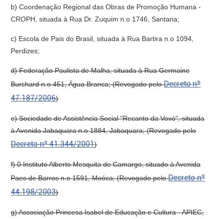
b) Coordenação Regional das Obras de Promoção Humana -
CROPH, situada à Rua Dr. Zuquim n.o 1746, Santana;
c) Escola de Pais do Brasil, situada à Rua Bartira n.o 1094,
Perdizes;
d) Federação Paulista de Malha, situada à Rua Germaine
Decreto nº
Burchard n.o 451, Água Branca; (Revogado pelo
47.187/2006
)
e) Sociedade de Assistência Social "Recanto da Vovó", situada
à Avenida Jabaquara n.o 1884, Jabaquara; (Revogado pelo
Decreto nº 41.344/2001
)
f) 0 Instituto Alberto Mesquita de Camargo, situado à Avenida
Decreto nº
Paes de Barros n.o 1591, Moóca; (Revogado pelo
44.198/2003
)
g) Associação Princesa Isabel de Educação e Cultura - APIEC,