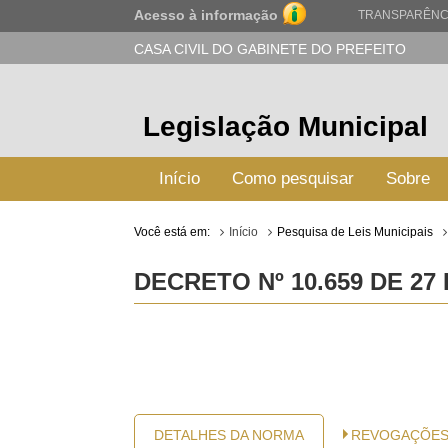
Acesso à informação
TRANSPARÊNC
CASA CIVIL DO GABINETE DO PREFEITO
Legislação Municipal
Início
Como pesquisar
Sobre
Você está em:
Início
Pesquisa de Leis Municipais
DECRETO Nº 10.659 DE 27
DETALHES DA NORMA
REVOGAÇÕE