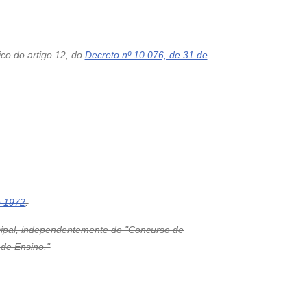
ico do artigo 12, do
Decreto nº 10.076, de 31 de
e 1972
:
icipal, independentemente do "Concurso de
de Ensino."