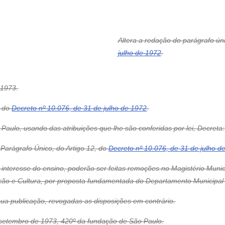
Altera a redação do parágrafo ún
julho de 1972
.
1973.
, do
Decreto nº 10.076, de 31 de julho de 1972
.
Paulo, usando das atribuições que lhe são conferidas por lei, Decreta:
 Parágrafo Único, do Artigo 12, do
Decreto nº 10.076, de 31 de julho d
 interesse do ensino, poderão ser feitas remoções no Magistério Mun
ão e Cultura, por proposta fundamentada do Departamento Municipal 
 sua publicação, revogadas as disposições em contrário.
 setembro de 1973, 420º da fundação de São Paulo.