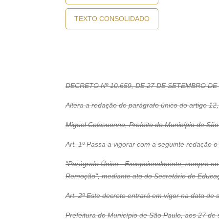
TEXTO CONSOLIDADO
DECRETO Nº 10.659, DE 27 DE SETEMBRO DE 
Altera a redação do parágrafo único do artigo 12
Miguel Colasuonno, Prefeito do Município de São 
Art. 1º Passa a vigorar com a seguinte redação o
"Parágrafo Único - Excepcionalmente, sempre no
Remoção", mediante ato do Secretário de Educaç
Art. 2º Este decreto entrará em vigor na data de
Prefeitura do Município de São Paulo, aos 27 de