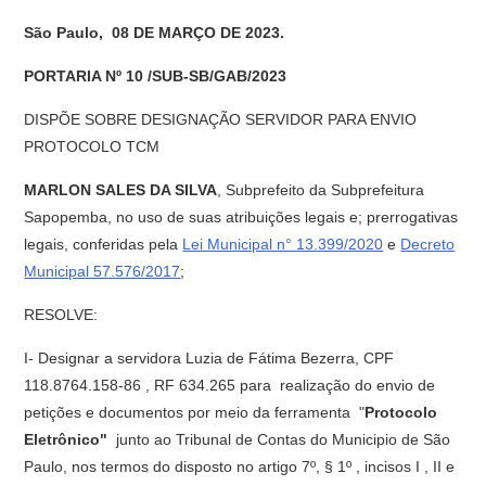
São Paulo, 08 DE MARÇO DE 2023.
PORTARIA Nº 10 /SUB-SB/GAB/2023
DISPÕE SOBRE DESIGNAÇÃO SERVIDOR PARA ENVIO
PROTOCOLO TCM
MARLON SALES DA SILVA
, Subprefeito da Subprefeitura
Sapopemba, no uso de suas atribuições legais e; prerrogativas
legais, conferidas pela
Lei Municipal n° 13.399/2020
e
Decreto
Municipal 57.576/2017
;
RESOLVE:
I- Designar a servidora Luzia de Fátima Bezerra, CPF
118.8764.158-86 , RF 634.265 para realização do envio de
petições e documentos por meio da ferramenta "
Protocolo
Eletrônico"
junto ao Tribunal de Contas do Municipio de São
Paulo, nos termos do disposto no artigo 7º, § 1º , incisos I , II e