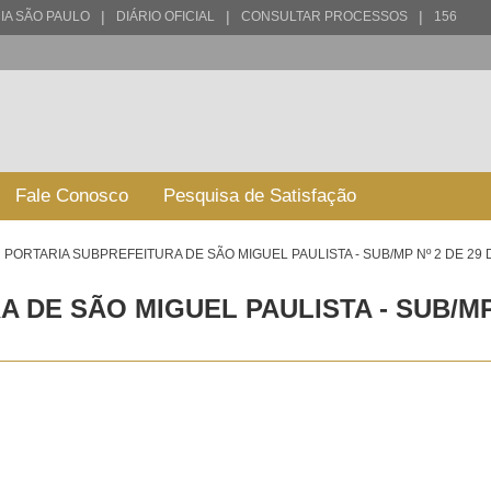
|
|
|
IA SÃO PAULO
DIÁRIO OFICIAL
CONSULTAR PROCESSOS
156
Fale Conosco
Pesquisa de Satisfação
PORTARIA SUBPREFEITURA DE SÃO MIGUEL PAULISTA - SUB/MP Nº 2 DE 29 
 DE SÃO MIGUEL PAULISTA - SUB/MP 