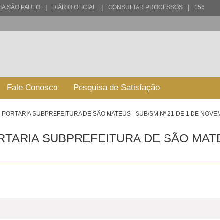
|
|
|
IA SÃO PAULO
DIÁRIO OFICIAL
CONSULTAR PROCESSOS
156
Fale Conosco
Pesquisa de Satisfação
PORTARIA SUBPREFEITURA DE SÃO MATEUS - SUB/SM Nº 21 DE 1 DE NOVE
TARIA SUBPREFEITURA DE SÃO MATEU