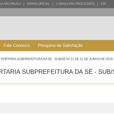
|
|
|
IA SÃO PAULO
DIÁRIO OFICIAL
CONSULTAR PROCESSOS
156
Fale Conosco
Pesquisa de Satisfação
PORTARIA SUBPREFEITURA DA SÉ - SUB/SÉ Nº 21 DE 11 DE JUNHO DE 2019
TARIA SUBPREFEITURA DA SÉ - SUB/S