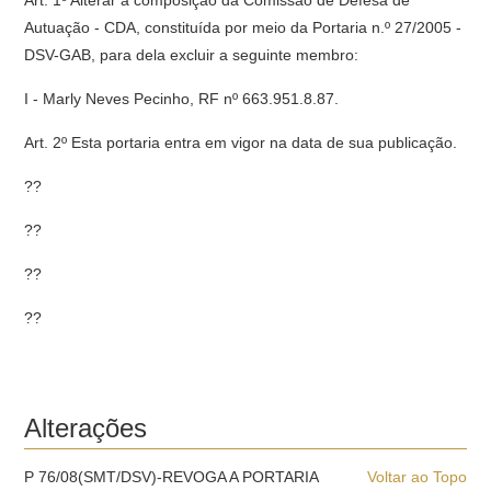
Art. 1º Alterar a composição da Comissão de Defesa de
Autuação - CDA, constituída por meio da Portaria n.º 27/2005 -
DSV-GAB, para dela excluir a seguinte membro:
I - Marly Neves Pecinho, RF nº 663.951.8.87.
Art. 2º Esta portaria entra em vigor na data de sua publicação.
??
??
??
??
Alterações
P 76/08(SMT/DSV)-REVOGA A PORTARIA
Voltar ao Topo