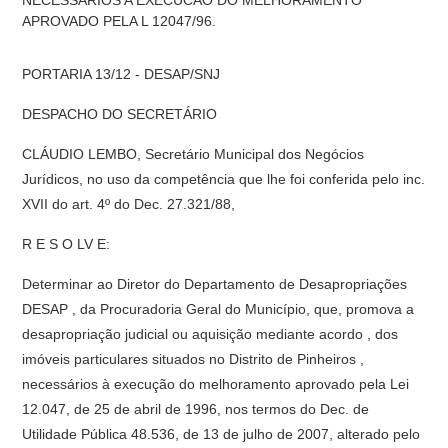
NECESSARIOS A EXECUCAO DO MELHORAMENTO
APROVADO PELA L 12047/96.
PORTARIA 13/12 - DESAP/SNJ
DESPACHO DO SECRETÁRIO
CLÁUDIO LEMBO, Secretário Municipal dos Negócios
Jurídicos, no uso da competência que lhe foi conferida pelo inc.
XVII do art. 4º do Dec. 27.321/88,
R E S O LV E:
Determinar ao Diretor do Departamento de Desapropriações 
DESAP , da Procuradoria Geral do Município, que, promova a
desapropriação judicial ou aquisição mediante acordo , dos
imóveis particulares situados no Distrito de Pinheiros ,
necessários à execução do melhoramento aprovado pela Lei
12.047, de 25 de abril de 1996, nos termos do Dec. de
Utilidade Pública 48.536, de 13 de julho de 2007, alterado pelo