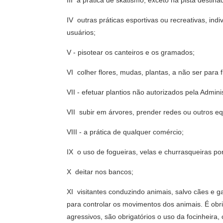
III  a pratica de skatismo, exceto na pista dest
IV  outras práticas esportivas ou recreativas, 
usuários;
V - pisotear os canteiros e os gramados;
VI  colher flores, mudas, plantas, a não ser para
VII - efetuar plantios não autorizados pela Admini
VII  subir em árvores, prender redes ou outros e
VIII - a prática de qualquer comércio;
IX  o uso de fogueiras, velas e churrasqueiras por
X  deitar nos bancos;
XI  visitantes conduzindo animais, salvo cães e 
para controlar os movimentos dos animais. É obrig
agressivos, são obrigatórios o uso da focinheira