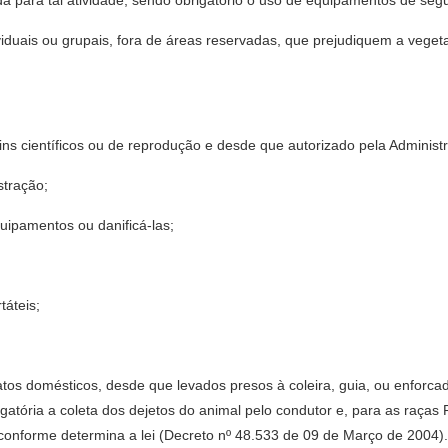
inada para tal atividade, sendo obrigatório o uso de equipamentos de seg
individuais ou grupais, fora de áreas reservadas, que prejudiquem a v
 fins científicos ou de reprodução e desde que autorizado pela Administ
stração;
quipamentos ou danificá-las;
táteis;
gatos domésticos, desde que levados presos à coleira, guia, ou enforca
atória a coleta dos dejetos do animal pelo condutor e, para as raças P
, conforme determina a lei (Decreto nº 48.533 de 09 de Março de 2004