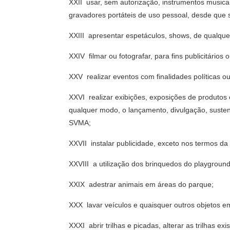
XXII  usar, sem autorização, instrumentos music
gravadores portáteis de uso pessoal, desde que 
XXIII  apresentar espetáculos, shows, de qualq
XXIV  filmar ou fotografar, para fins publicitár
XXV  realizar eventos com finalidades políticas ou
XXVI  realizar exibições, exposições de produt
qualquer modo, o lançamento, divulgação, suste
SVMA;
XXVII  instalar publicidade, exceto nos termos da
XXVIII  a utilização dos brinquedos do playgroun
XXIX  adestrar animais em áreas do parque;
XXX  lavar veículos e quaisquer outros objetos 
XXXI  abrir trilhas e picadas, alterar as trilhas