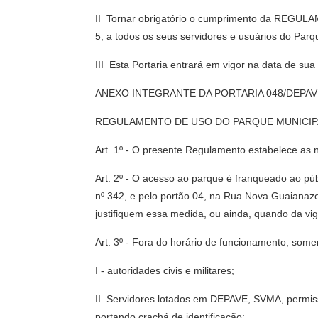
II  Tornar obrigatório o cumprimento da RE
5, a todos os seus servidores e usuários do Parq
III  Esta Portaria entrará em vigor na data de s
ANEXO INTEGRANTE DA PORTARIA 048/DEPAV
REGULAMENTO DE USO DO PARQUE MUNICIPA
Art. 1º - O presente Regulamento estabelece as 
Art. 2º - O acesso ao parque é franqueado ao pú
nº 342, e pelo portão 04, na Rua Nova Guaianaze
justifiquem essa medida, ou ainda, quando da vig
Art. 3º - Fora do horário de funcionamento, some
I - autoridades civis e militares;
II  Servidores lotados em DEPAVE, SVMA, permis
portando crachá de identificação;