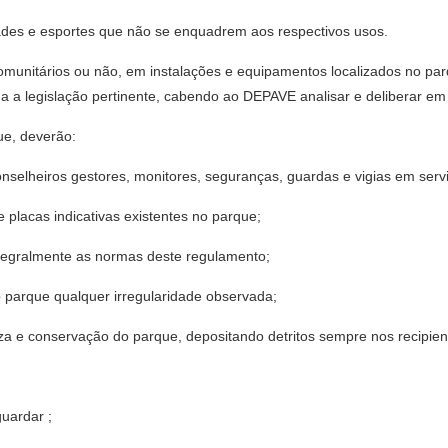
idades e esportes que não se enquadrem aos respectivos usos.
, comunitários ou não, em instalações e equipamentos localizados no p
a a legislação pertinente, cabendo ao DEPAVE analisar e deliberar em
que, deverão:
conselheiros gestores, monitores, seguranças, guardas e vigias em serv
e placas indicativas existentes no parque;
integralmente as normas deste regulamento;
 parque qualquer irregularidade observada;
eza e conservação do parque, depositando detritos sempre nos recipient
guardar ;