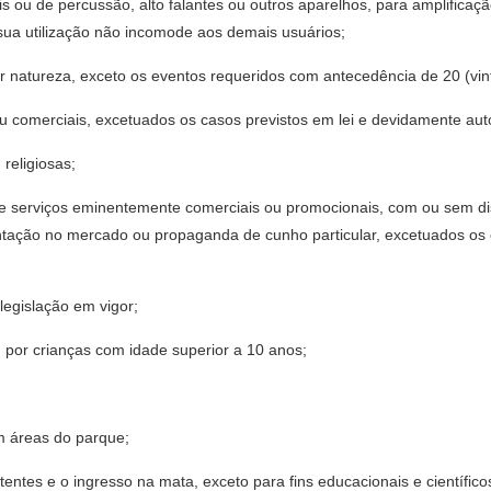
ais ou de percussão, alto falantes ou outros aparelhos, para amplifica
sua utilização não incomode aos demais usuários;
uer natureza, exceto os eventos requeridos com antecedência de 20 (vi
ios ou comerciais, excetuados os casos previstos em lei e devidamente 
 religiosas;
os e serviços eminentemente comerciais ou promocionais, com ou sem d
ntação no mercado ou propaganda de cunho particular, excetuados o
 legislação em vigor;
d por crianças com idade superior a 10 anos;
em áreas do parque;
 existentes e o ingresso na mata, exceto para fins educacionais e cientí