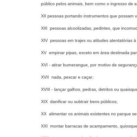
público pelos animais, bem como o ingresso de 
XII pessoas portando instrumentos que possam vir
XIII  pessoas alcoolizadas, pedintes, que incom
XIV  pessoas em trajes ou atitudes atentatórias
XV  empinar pipas, exceto em área destinada para
XVI - atirar bumerangue, por motivo de seguranç
XVII  nada, pescar e caçar;
XVIII - lançar galhos, pedras, detritos ou quais
XIX  danificar ou subtrair bens públicos;
XX  alimentar os animais existentes no parque 
XXI  montar barracas de acampamento, quiosque