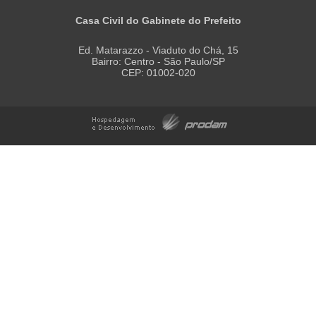
Casa Civil do Gabinete do Prefeito
Ed. Matarazzo - Viaduto do Chá, 15
Bairro: Centro - São Paulo/SP
CEP: 01002-020