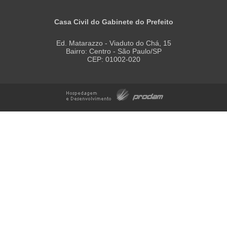
Casa Civil do Gabinete do Prefeito
Ed. Matarazzo - Viaduto do Chá, 15
Bairro: Centro - São Paulo/SP
CEP: 01002-020