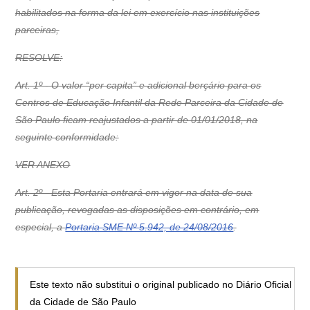
habilitados na forma da lei em exercício nas instituições
parceiras,
RESOLVE:
Art. 1º - O valor “per capita” e adicional berçário para os
Centros de Educação Infantil da Rede Parceira da Cidade de
São Paulo ficam reajustados a partir de 01/01/2018, na
seguinte conformidade:
VER ANEXO
Art. 2º - Esta Portaria entrará em vigor na data de sua
publicação, revogadas as disposições em contrário, em
especial, a
Portaria SME Nº 5.942, de 24/08/2016
.
Este texto não substitui o original publicado no Diário Oficial
da Cidade de São Paulo