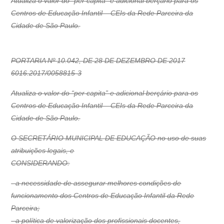
Atualiza o valor do “per capita” e adicional berçário para os
Centros de Educação Infantil – CEIs da Rede Parceira da
Cidade de São Paulo.
PORTARIA Nº 10.042, DE 28 DE DEZEMBRO DE 2017
6016.2017/0058815-3
Atualiza o valor do “per capita” e adicional berçário para os
Centros de Educação Infantil – CEIs da Rede Parceira da
Cidade de São Paulo.
O SECRETÁRIO MUNICIPAL DE EDUCAÇÃO no uso de suas
atribuições legais, e
CONSIDERANDO:
- a necessidade de assegurar melhores condições de
funcionamento dos Centros de Educação Infantil da Rede
Parceira;
- a política de valorização dos profissionais docentes,