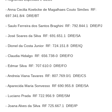
- Anna Cecilia Koebcke de Magalhaes Couto Simões  RF:
697.341.8/4  DRE/BT
- Saulo Ferreira dos Santos Braghini  RF: 792.844.1  DRE/PJ
- José Soares da Silva  RF: 691.651.1  DRE/SA
- Dionel da Costa Junior  RF: 724.151.8  DRE/IQ
- Claudia Hidalgo  RF: 656.738-0  DRE/FO
- Edmar Silva  RF: 707.610.0  DRE/FO
- Andreia Viana Tavares  RF: 807.769.0/1  DRE/CS
- Aparecida Maria Sonvesso  RF 690.955.8  DRE/SA
- Luciano Prada  RF 722.956.9  DRE/SM
- Joana Alves da Silva  RF 725.667.1  DRE/IP