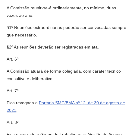
A Comissão reunir-se-á ordinariamente, no mínimo, duas
vezes ao ano.
§1º Reuniões extraordinárias poderão ser convocadas sempre
que necessário.
§2º As reuniões deverão ser registradas em ata.
Art. 6º
A Comissão atuará de forma colegiada, com caráter técnico
consultivo e deliberativo.
Art. 7º
Fica revogada a
Portaria SMC/BMA nº 12, de 30 de agosto de
2021
.
Art. 8º
Fica encerrado o Grupo de Trabalho para Gestão do Acervo,