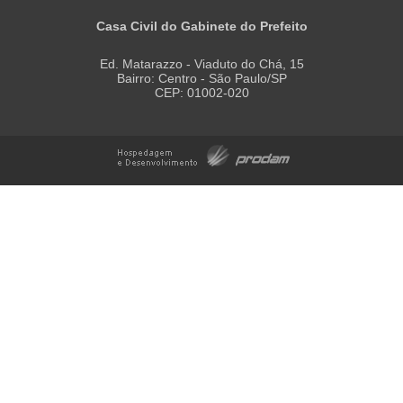
Casa Civil do Gabinete do Prefeito
Ed. Matarazzo - Viaduto do Chá, 15
Bairro: Centro - São Paulo/SP
CEP: 01002-020