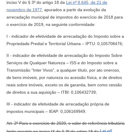
inciso V do § 3º do artigo 18 da
Lei nº 8.645, de 21 de
novembro de 1977
, apurados a partir da evolução da
arrecadação municipal de impostos do exercício de 2018 para
o exercício de 2019, na seguinte conformidade:
I - indicador de efetividade de arrecadação do Imposto sobre a
Propriedade Predial e Territorial Urbana – IPTU: 0,105708476;
II - indicador de efetividade de arrecadação do Imposto Sobre
Serviços de Qualquer Natureza – ISS e do Imposto sobre a
Transmissão "Inter Vivos", a qualquer título, por ato oneroso,
de bens imóveis, por natureza ou acessão física, e de direitos
reais sobre imóveis, exceto os de garantia, bem como cessão
de direitos a sua aquisição – ITBI: 0,106432739;
III - indicador de efetividade de arrecadação própria de
impostos municipais – IEAP: 0,106169949.
Art. 2º Para o exercício de 2020, o valor de referência tributária
Lei nº
limite previsto no inciso IX do § 3º do artigo 18 da