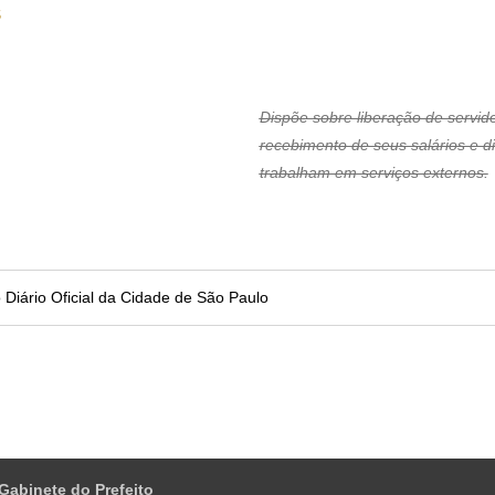
S
Dispõe sobre liberação de servid
recebimento de seus salários e d
trabalham em serviços externos.
no Diário Oficial da Cidade de São Paulo
 Gabinete do Prefeito