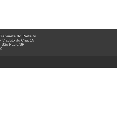
 Gabinete do Prefeito
- Viaduto do Chá, 15
 - São Paulo/SP
20