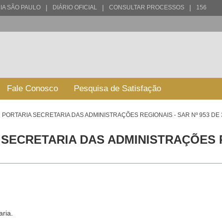
|
|
|
IA SÃO PAULO
DIÁRIO OFICIAL
CONSULTAR PROCESSOS
156
Fale Conosco
Pesquisa de Satisfação
PORTARIA SECRETARIA DAS ADMINISTRAÇÕES REGIONAIS - SAR Nº 953 DE 
SECRETARIA DAS ADMINISTRAÇÕES RE
aria.