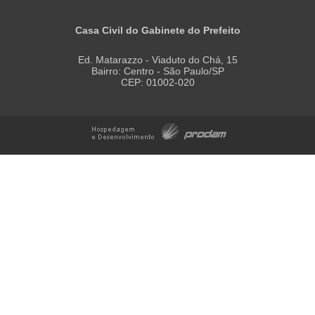
Casa Civil do Gabinete do Prefeito
Ed. Matarazzo - Viaduto do Chá, 15
Bairro: Centro - São Paulo/SP
CEP: 01002-020