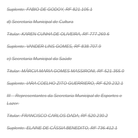
Suplente: FABIO DE GODOY, RF 821.105.1
d) Secretaria Municipal de Cultura
Titular: KAREN CUNHA DE OLIVEIRA, RF 777.269.6
Suplente: VANDER LINS GOMES, RF 838.707.9
e) Secretaria Municipal da Saúde
Titular: MÁRCIA MARIA GOMES MASSIRONI, RF 521.355.0
Suplente: IARA COELHO ZITO GUERRIERO, RF 629.232.1
III – Representantes da Secretaria Municipal de Esportes e
Lazer:
Titular: FRANCISCO CARLOS DADA, RF 520.230.2
Suplente: ELAINE DE CÁSSIA BENEDITO, RF 736.412.1