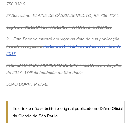
756.938.6
2º Secretário: ELAINE DE CÁSSIA BENEDITO, RF 736.412.1
Suplente: NELSON EVANGELISTA VITOR, RF 530.875.5
2 – Esta Portaria entrará em vigor na data de sua publicação,
ficando revogada a
Portaria 365-PREF, de 23 de setembro de
2016
.
PREFEITURA DO MUNICÍPIO DE SÃO PAULO, aos 6 de julho
de 2017, 464º da fundação de São Paulo.
JOÃO DORIA, Prefeito
Este texto não substitui o original publicado no Diário Oficial
da Cidade de São Paulo