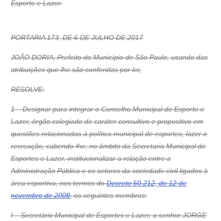
Esporte e Lazer.
PORTARIA 173, DE 6 DE JULHO DE 2017
JOÃO DORIA, Prefeito do Município de São Paulo, usando das
atribuições que lhe são conferidas por lei,
RESOLVE:
1 – Designar para integrar o Conselho Municipal de Esporte e
Lazer, órgão colegiado de caráter consultivo e propositivo em
questões relacionadas à política municipal de esportes, lazer e
recreação, cabendo-lhe, no âmbito da Secretaria Municipal de
Esportes e Lazer, institucionalizar a relação entre a
Administração Pública e os setores da sociedade civil ligados à
área esportiva, nos termos do
Decreto 50.212, de 12 de
novembro de 2008
, os seguintes membros:
I – Secretário Municipal de Esportes e Lazer, o senhor JORGE