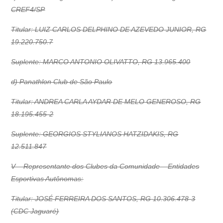
CREF4/SP
Titular: LUIZ CARLOS DELPHINO DE AZEVEDO JUNIOR, RG
19.220.750.7
Suplente: MARCO ANTONIO OLIVATTO, RG 13.965.400
d) Panathlon Club de São Paulo
Titular: ANDREA CARLA AYDAR DE MELO GENEROSO, RG
18.195.455-2
Suplente: GEORGIOS STYLIANOS HATZIDAKIS, RG
12.511.847
V – Representante dos Clubes da Comunidade – Entidades
Esportivas Autônomas:
Titular: JOSÉ FERREIRA DOS SANTOS, RG 10.306.478-3
(CDC Jaguaré)