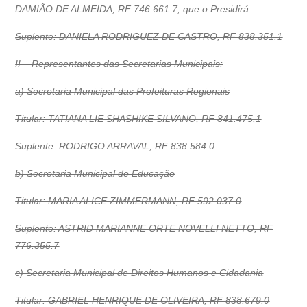
DAMIÃO DE ALMEIDA, RF 746.661.7, que o Presidirá
Suplente: DANIELA RODRIGUEZ DE CASTRO, RF 838.351.1
II – Representantes das Secretarias Municipais:
a) Secretaria Municipal das Prefeituras Regionais
Titular: TATIANA LIE SHASHIKE SILVANO, RF 841.475.1
Suplente: RODRIGO ARRAVAL, RF 838.584.0
b) Secretaria Municipal de Educação
Titular: MARIA ALICE ZIMMERMANN, RF 592.037.0
Suplente: ASTRID MARIANNE ORTE NOVELLI NETTO, RF
776.355.7
c) Secretaria Municipal de Direitos Humanos e Cidadania
Titular: GABRIEL HENRIQUE DE OLIVEIRA, RF 838.679.0