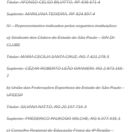
Titular: AFONSO CELSO BILIATTO, RF 838.671.4
Suplente: MARILIANA TEIXEIRA, RF 824.897.4
IV – Representantes indicados pelas seguintes instituições:
a) Sindicato dos Clubes do Estado de São Paulo – SIN-DI-
CLUBE
Titular: MARIA CECÍLIA SANTA CRUZ, RG 7.421.278.3
Suplente: CÉZAR ROBERTO LEÃO GRANIERI, RG 2.873.165-
7
b) União das Federações Esportivas do Estado de São Paulo –
UFEESP
Titular: SILVANA NATTO, RG 20.197.716-3
Suplente: FREDERICO PAUKOSKI WILCHE, RG 6.977.935-1
c) Conselho Regional de Educação Física da 4ª Região –