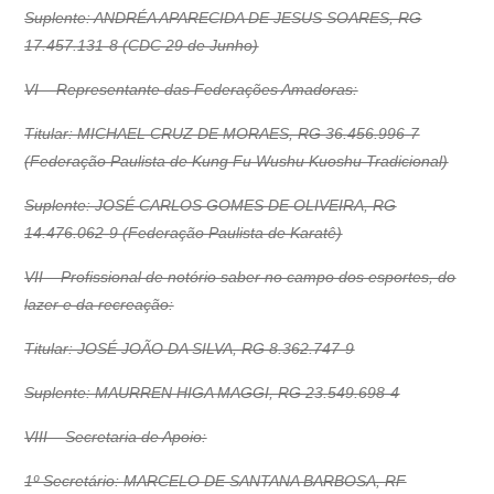
Suplente: ANDRÉA APARECIDA DE JESUS SOARES, RG
17.457.131-8 (CDC 29 de Junho)
VI – Representante das Federações Amadoras:
Titular: MICHAEL CRUZ DE MORAES, RG 36.456.996-7
(Federação Paulista de Kung Fu Wushu Kuoshu Tradicional)
Suplente: JOSÉ CARLOS GOMES DE OLIVEIRA, RG
14.476.062-9 (Federação Paulista de Karatê)
VII – Profissional de notório saber no campo dos esportes, do
lazer e da recreação:
Titular: JOSÉ JOÃO DA SILVA, RG 8.362.747-9
Suplente: MAURREN HIGA MAGGI, RG 23.549.698-4
VIII – Secretaria de Apoio:
1º Secretário: MARCELO DE SANTANA BARBOSA, RF