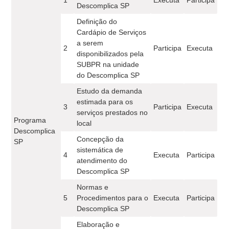
1
Executa
Participa
Descomplica SP
Definição do
Cardápio de Serviços
a serem
2
Participa
Executa
disponibilizados pela
SUBPR na unidade
do Descomplica SP
Estudo da demanda
estimada para os
3
Participa
Executa
serviços prestados no
Programa
local
Descomplica
Concepção da
SP
sistemática de
4
Executa
Participa
atendimento do
Descomplica SP
Normas e
5
Procedimentos para o
Executa
Participa
Descomplica SP
Elaboração e