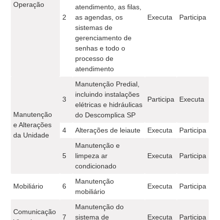
Operação
atendimento, as filas,
2
as agendas, os
Executa
Participa
sistemas de
gerenciamento de
senhas e todo o
processo de
atendimento
Manutenção Predial,
incluindo instalações
3
Participa
Executa
elétricas e hidráulicas
Manutenção
do Descomplica SP
e Alterações
4
Alterações de leiaute
Executa
Participa
da Unidade
Manutenção e
5
limpeza ar
Executa
Participa
condicionado
Manutenção
Mobiliário
6
Executa
Participa
mobiliário
Manutenção do
Comunicação
7
sistema de
Executa
Participa