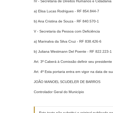
IV - Secretaria de Direitos Humanos e Cidadania
a) Elisa Lucas Rodrigues - RF 854.844-7
b) Ana Cristina de Souza - RF 840.570-1
V - Secretaria da Pessoa com Deficiência
a) Marinalva da Silva Cruz - RF 838.426-6
b) Juliana Westmann Del Poente - RF 822.223-1
Art. 3º Caberá à Comissão definir seu presidente
Art. 4º Esta portaria entra em vigor na data de su
JOÃO MANOEL SCUDELER DE BARROS
Controlador Geral do Município
Este texto não substitui o original publicado 