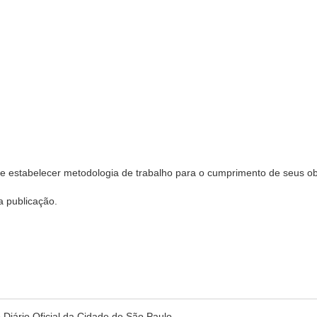
 e estabelecer metodologia de trabalho para o cumprimento de seus ob
a publicação.
no Diário Oficial da Cidade de São Paulo