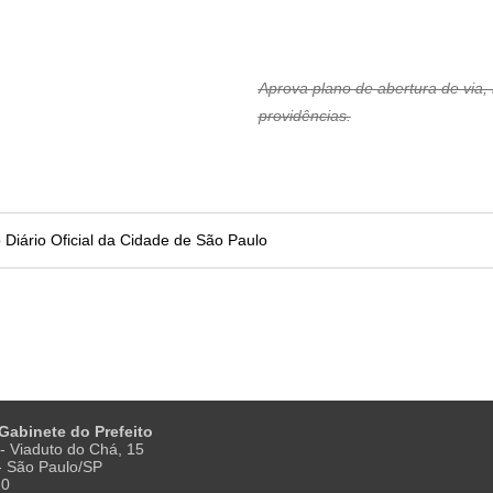
Aprova plano de abertura de via, 
providências.
no Diário Oficial da Cidade de São Paulo
 Gabinete do Prefeito
- Viaduto do Chá, 15
 - São Paulo/SP
20