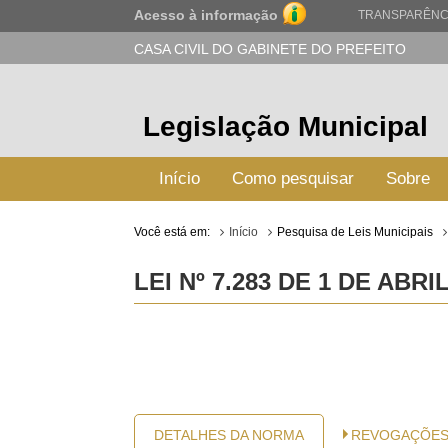
Acesso à informação
TRANSPARÊNC
CASA CIVIL DO GABINETE DO PREFEITO
Legislação Municipal
Início
Como pesquisar
Sobre
Você está em:
Início
Pesquisa de Leis Municipais
LEI Nº 7.283 DE 1 DE ABRI
DETALHES DA NORMA
REVOGAÇÕE