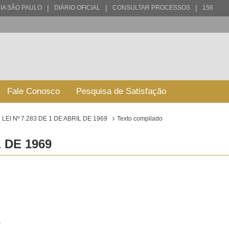
|
|
|
IA SÃO PAULO
DIÁRIO OFICIAL
CONSULTAR PROCESSOS
156
Fale Conosco
Pesquisa de Satisfação
LEI Nº 7.283 DE 1 DE ABRIL DE 1969
Texto compilado
L DE 1969
S