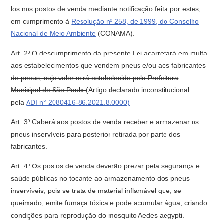
los nos postos de venda mediante notificação feita por estes,
em cumprimento à
Resolução nº 258, de 1999, do Conselho
Nacional de Meio Ambiente
(CONAMA).
Art. 2º
O descumprimento da presente Lei acarretará em multa
aos estabelecimentos que vendem pneus e/ou aos fabricantes
de pneus, cujo valor será estabelecido pela Prefeitura
Municipal de São Paulo.
(Artigo declarado inconstitucional
pela
ADI n° 2080416-86.2021.8.0000)
Art. 3º Caberá aos postos de venda receber e armazenar os
pneus inservíveis para posterior retirada por parte dos
fabricantes.
Art. 4º Os postos de venda deverão prezar pela segurança e
saúde públicas no tocante ao armazenamento dos pneus
inservíveis, pois se trata de material inflamável que, se
queimado, emite fumaça tóxica e pode acumular água, criando
condições para reprodução do mosquito Aedes aegypti.