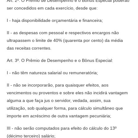
Art. 2º. O Prêmio de Desempenho e o Bônus Especial poderão
ser concedidos em cada exercício, desde que:
I - haja disponibilidade orçamentária e financeira;
II - as despesas com pessoal e respectivos encargos não
ultrapassem o limite de 40% (quarenta por cento) da média
das receitas correntes.
Art. 3º. O Prêmio de Desempenho e o Bônus Especial:
I - não têm natureza salarial ou remuneratória;
II - não se incorporarão, para quaisquer efeitos, aos
vencimentos ou proventos e sobre eles não incidirá vantagem
alguma a que faça jus o servidor, vedada, assim, sua
utilização, sob qualquer forma, para cálculo simultâneo que
importe em acréscimo de outra vantagem pecuniária;
III - não serão computados para efeito do cálculo do 13º
(décimo terceiro) salário;