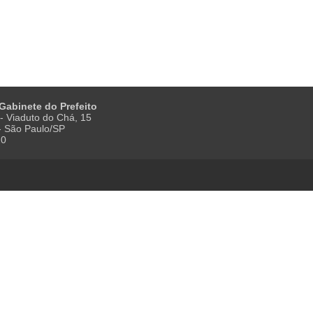
 Gabinete do Prefeito
- Viaduto do Chá, 15
 - São Paulo/SP
20