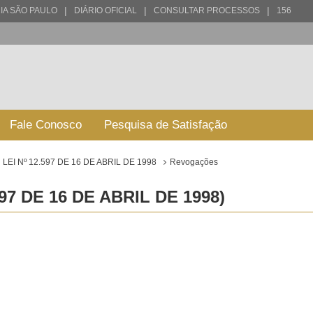
|
|
|
IA SÃO PAULO
DIÁRIO OFICIAL
CONSULTAR PROCESSOS
156
Fale Conosco
Pesquisa de Satisfação
LEI Nº 12.597 DE 16 DE ABRIL DE 1998
Revogações
7 DE 16 DE ABRIL DE 1998)